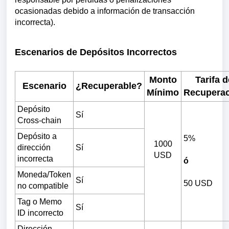
ocasionadas debido a información de transacción
incorrecta).
Escenarios de Depósitos Incorrectos
Monto
Tarifa d
Escenario
¿Recuperable?
Mínimo
Recupera
Depósito
Sí
Cross-chain
Depósito a
5%
1000
dirección
Sí
USD
incorrecta
ó
Moneda/Token
Sí
50 USD
no compatible
Tag o Memo
Sí
ID incorrecto
Dirección