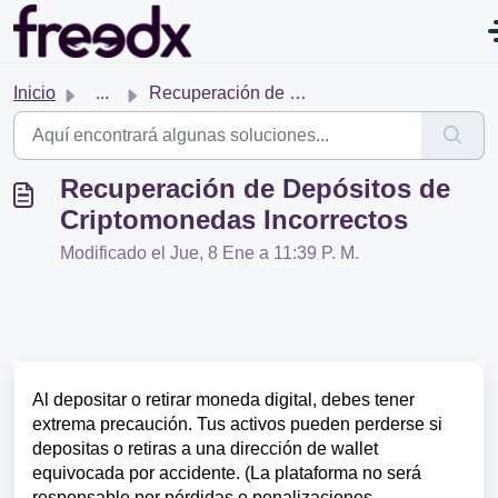
Saltar al contenido principal
Inicio
...
Recuperación de Depósitos de Criptomonedas Incorrectos
Recuperación de Depósitos de
Criptomonedas Incorrectos
Modificado el Jue, 8 Ene a 11:39 P. M.
Al depositar o retirar moneda digital, debes tener
extrema precaución. Tus activos pueden perderse si
depositas o retiras a una dirección de wallet
equivocada por accidente. (La plataforma no será
responsable por pérdidas o penalizaciones