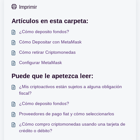
Imprimir
Artículos en esta carpeta:
¿Cómo deposito fondos?
Cómo Depositar con MetaMask
Cómo retirar Criptomonedas
Configurar MetaMask
Puede que le apetezca leer:
¿Mis criptoactivos están sujetos a alguna obligación
fiscal?
¿Cómo deposito fondos?
Proveedores de pago fiat y cómo seleccionarlos
¿Cómo compro criptomonedas usando una tarjeta de
crédito o débito?